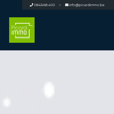
084/468.400
info@picardimmo.be