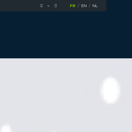
FR
EN
NL