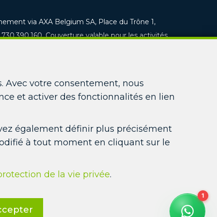
nnement via AXA Belgium SA, Place du Trône 1,
.730.390.160. Couverture valable pour les activités
D et du respect de la loi sur le blanchiment
ICARD IMMO : Monsieur Jean-Christophe PICARD
és. Avec votre consentement, nous
nce et activer des fonctionnalités en lien
75 7320 8100 4751
BE22 7320 3713 1247
pouvez également définir plus précisément
e : CBC BE60 7320 7511 8770
odifié à tout moment en cliquant sur le
site
protection de la vie privée
.
ée
ccepter