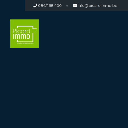
084/468.400
info@picardimmo.be