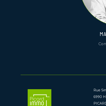
MA
Con
Rue Si
6990 H
PICARD 