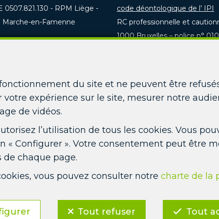
E 0507.821.130 - RPM Liège -
code déontologique de l’ IPI
on Marche-en-Famenne
RC professionnelle et cautio
1000 Bruxelles – police n° 010
/468.400
réalisées en Belgique
o@picardimmo.be
Responsable en charge du RGP
d’argent au sein de la srl P
 fonctionnement du site et ne peuvent être refus
 votre expérience sur le site, mesurer notre audie
Compte tiers vente : CBC BE
age de vidéos.
Compte tiers location : CBC 
 autorisez l’utilisation de tous les cookies. Vous 
Compte tiers gestion locativ
on « Configurer ». Votre consentement peut être m
as de chaque page.
Conditions générales d'utilisation du 
 cookies, vous pouvez consulter notre
charte de la 
Charte de la protection de la vie priv
Configuration des cookies
figurer
Tout refuser
Tout a