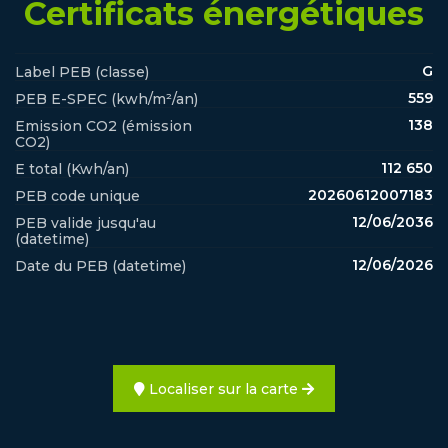
Certificats énergétiques
G
Label PEB (classe)
559
PEB E-SPEC (kwh/m²/an)
138
Emission CO2 (émission
CO2)
112 650
E total (Kwh/an)
20260612007183
PEB code unique
12/06/2036
PEB valide jusqu'au
(datetime)
12/06/2026
Date du PEB (datetime)
Localiser sur la carte