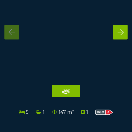
5
1
147 m²
1