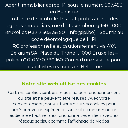
Agent immobilier agréé IPI sous le numéro 507.493
en Belgique
Instance de contrôle: Institut professionnel des
agents immobiliers, rue du Luxembourg 16B, 1000
Bruxelles (+32 2 505 38 50 - info@ipi.be) - Soumis au
code déontologique de l’ IPI
RC professionnelle et cautionnement via AXA
Belgium SA, Place du Trône 1, 1000 Bruxelles –
police n° 010.730.390.160. Couverture valable pour
les activités réalisées en Belgique
Responsable en charge du RGPD et du respect de
la loi sur le blanchiment d’argent au sein de la srl
Notre site web utilise des cookies
PICARD IMMO : Monsieur Jean-Christophe PICARD
Certains cookies sont essentiels au bon fonctionnement
du site et ne peuvent être refusés. Avec votre
Compte tiers vente : CBC BE75 7320 8100 4751
consentement, nous utilisons d’autres cookies pour
améliorer votre expérience sur le site, mesurer notre
Compte tiers location : CBC BE22 7320 3713 1247
audience et activer des fonctionnalités en lien avec les
Compte tiers gestion locative : CBC BE60 7320 7511
réseaux sociaux comme l’affichage de vidéos.
8770