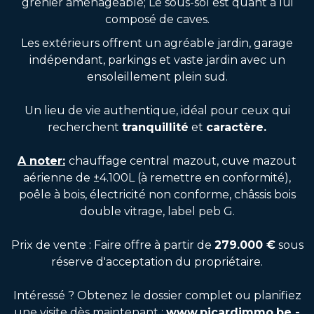
grenier aménageable; Le sous-sol est quant à lui
composé de caves.
Les extérieurs offrent un agréable jardin, garage
indépendant, parkings et vaste jardin avec un
ensoleillement plein sud.
Un lieu de vie authentique, idéal pour ceux qui
recherchent
tranquillité
et
caractère.
A noter:
chauffage central mazout, cuve mazout
aérienne de ±4.100L (à remettre en conformité),
poêle à bois, électricité non conforme, châssis bois
double vitrage, label peb G.
Prix de vente : Faire offre à partir de
279.000 €
sous
réserve d'acceptation du propriétaire.
Intéressé ? Obtenez le dossier complet ou planifiez
une visite dès maintenant :
www.picardimmo.be -