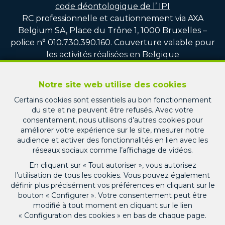
code déontologique de l’ IPI
RC professionnelle et cautionnement via AXA
Belgium SA, Place du Trône 1, 1000 Bruxelles –
police n° 010.730.390.160. Couverture valable pour
les activités réalisées en Belgique
Responsable en charge du RGPD et du respect de
la loi sur le blanchiment d’argent au sein de la srl
Notre site web utilise des cookies
PICARD IMMO : Monsieur Jean-Christophe PICARD
Certains cookies sont essentiels au bon fonctionnement
du site et ne peuvent être refusés. Avec votre
Compte tiers vente : CBC BE75 7320 8100 4751
consentement, nous utilisons d’autres cookies pour
améliorer votre expérience sur le site, mesurer notre
Compte tiers location : CBC BE22 7320 3713 1247
audience et activer des fonctionnalités en lien avec les
Compte tiers gestion locative : CBC BE60 7320 7511
réseaux sociaux comme l’affichage de vidéos.
8770
En cliquant sur « Tout autoriser », vous autorisez
l’utilisation de tous les cookies. Vous pouvez également
Conditions générales d'utilisation du site
définir plus précisément vos préférences en cliquant sur le
bouton « Configurer ». Votre consentement peut être
Charte de la protection de la vie privée
modifié à tout moment en cliquant sur le lien
« Configuration des cookies » en bas de chaque page.
Configuration des cookies