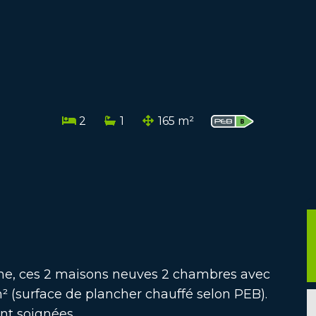
2
1
165 m²
ne, ces 2 maisons neuves 2 chambres avec
m² (surface de plancher chauffé selon PEB).
ent soignées.