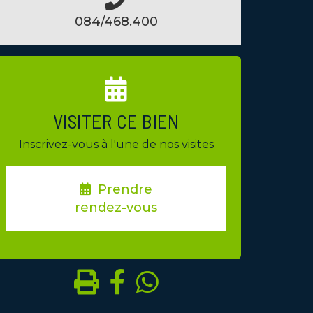
084/468.400
VISITER CE BIEN
Inscrivez-vous à l'une de nos visites
Prendre
rendez-vous