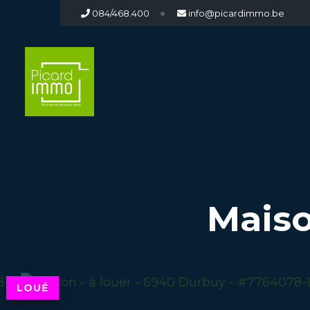
084/468.400
info@picardimmo.be
Maiso
LOUÉ