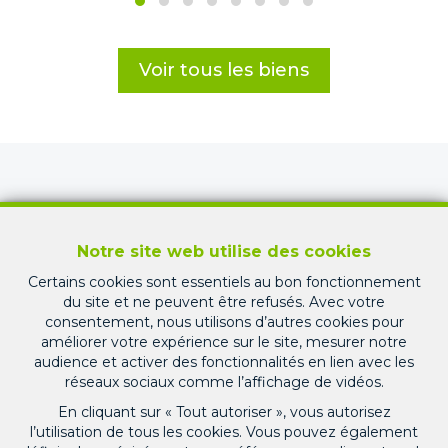
Voir tous les biens
Nos services
Notre site web utilise des cookies
Notre équipe vous accompagne pour chaque
Certains cookies sont essentiels au bon fonctionnement
étape de votre projet immobilier. Profitez de notre
du site et ne peuvent être refusés. Avec votre
expertise et de notre discrétion pour mener à bien
consentement, nous utilisons d’autres cookies pour
améliorer votre expérience sur le site, mesurer notre
vos démarches.
audience et activer des fonctionnalités en lien avec les
réseaux sociaux comme l’affichage de vidéos.
En cliquant sur « Tout autoriser », vous autorisez
l’utilisation de tous les cookies. Vous pouvez également