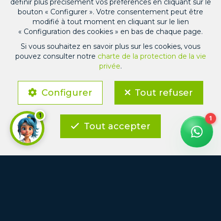
définir plus précisément vos préférences en cliquant sur le
bouton « Configurer ». Votre consentement peut être
ÉVALUER
modifié à tout moment en cliquant sur le lien
« Configuration des cookies » en bas de chaque page.
Estimation gratuite, précise et sans
Si vous souhaitez en savoir plus sur les cookies, vous
engagement
pouvez consulter notre
charte de la protection de la vie
privée
.
Configurer
Tout refuser
1
Tout accepter
VENDRE
Vendez rapidement et en toute confiance