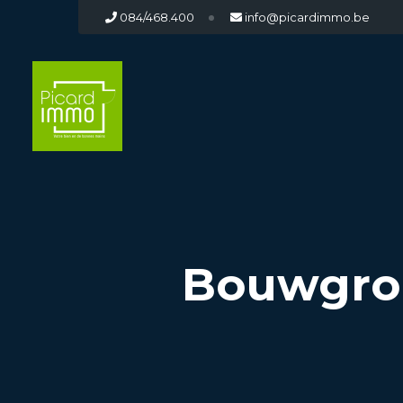
084/468.400
info@picardimmo.be
Bouwgron