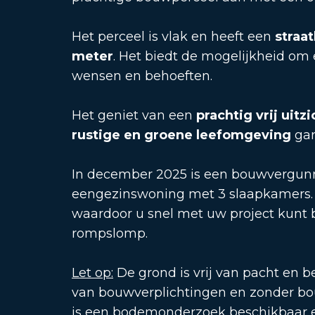
Het perceel is vlak en heeft een
straa
meter
. Het biedt de mogelijkheid om
wensen en behoeften.
Het geniet van een
prachtig vrij uitzi
rustige en groene leefomgeving
gar
In december 2025 is een bouwvergun
eengezinswoning met 3 slaapkamers. H
waardoor u snel met uw project kunt 
rompslomp.
Let op:
De grond is vrij van pacht en b
van bouwverplichtingen en zonder bou
is een bodemonderzoek beschikbaar 