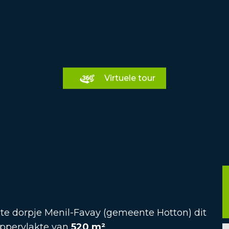
Virtuele tour
te dorpje Menil-Favay (gemeente Hotton) dit
oppervlakte van
520 m²
.