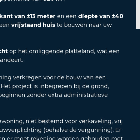
tkant van ±13 meter
en een
diepte van ±40
 een
vrijstaand huis
te bouwen naar uw
cht
op het omliggende platteland, wat een
andeert.
ning verkregen voor de bouw van een
et project is inbegrepen bij de grond,
beginnen zonder extra administratieve
ewoning, niet bestemd voor verkaveling, vrij
wverplichting (behalve de vergunning). Er
en er moet rekening worden gehouden met