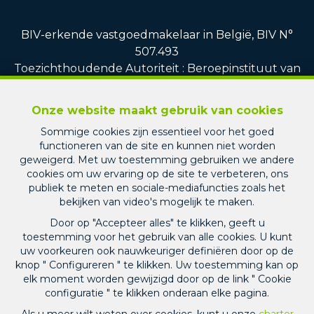
BIV-erkende vastgoedmakelaar in België, BIV N°
507.493
Toezichthoudende Autoriteit : Beroepinstituut van
Vastgoedmakelaars Luxemburgstraat, 16B - 1000
Brussel (+32 2 505 38 50 - info@biv.be) -
www.biv.be
Onze website maakt gebruik van cookies
-
Deontologische code
Sommige cookies zijn essentieel voor het goed
BA en borgstelling via NV AXA Belgium, Troonplein
functioneren van de site en kunnen niet worden
1, 1000 Brussel (polisnr. 010.730.390.160) Dekking
geweigerd. Met uw toestemming gebruiken we andere
geldt voor activiteiten die in België worden
cookies om uw ervaring op de site te verbeteren, ons
uitgevoerd
publiek te meten en sociale-mediafuncties zoals het
bekijken van video's mogelijk te maken.
Responsable en charge du RGPD et du respect de
Door op "Accepteer alles" te klikken, geeft u
la loi sur le blanchiment d’argent au sein de la srl
toestemming voor het gebruik van alle cookies. U kunt
PICARD IMMO : Monsieur Jean-Christophe PICARD
uw voorkeuren ook nauwkeuriger definiëren door op de
knop " Configureren " te klikken. Uw toestemming kan op
elk moment worden gewijzigd door op de link " Cookie
Algemene gebruiksvoorwaarden van de website
configuratie " te klikken onderaan elke pagina.
Charter privéleven