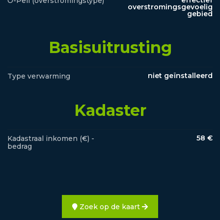
O-Peil (overstromingstype)
overstromingsgevoelig
gebied
Basisuitrusting
niet geïnstalleerd
Type verwarming
Kadaster
58 €
Kadastraal inkomen (€) -
bedrag
Zoek op de kaart