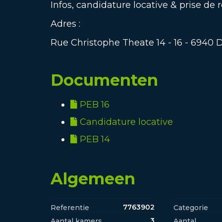
Infos, candidature locative & prise de 
Adres :
Rue Christophe Theate 14 - 16 - 6940 
Documenten
PEB 16
Candidature locative
PEB 14
Algemeen
7763902
Referentie
Categorie
3
Aantal kamers
Aantal