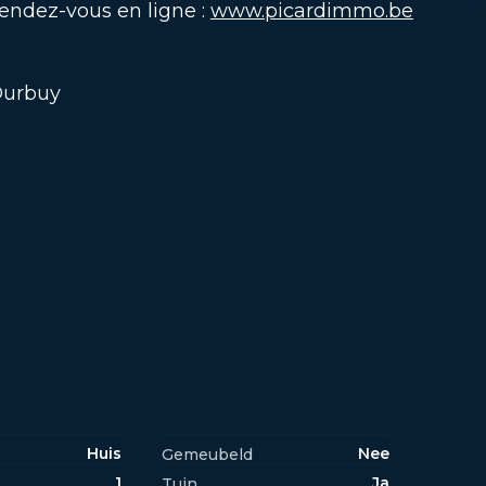
rendez-vous en ligne :
www.picardimmo.be
Durbuy
Huis
Nee
Gemeubeld
1
Ja
Tuin