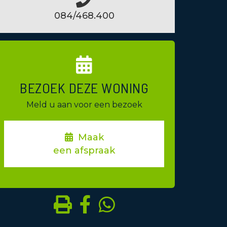
084/468.400
BEZOEK DEZE WONING
Meld u aan voor een bezoek
Maak
een afspraak