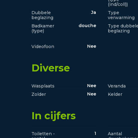
(ind/coll))
Ja
Dubbele
Type
beglazing
verwarming
douche
Badkamer
Type dubbel
(type)
beglazing
Nee
Videofoon
Diverse
Nee
Wasplaats
Veranda
Nee
Zolder
Kelder
In cijfers
1
Toiletten -
Aantal