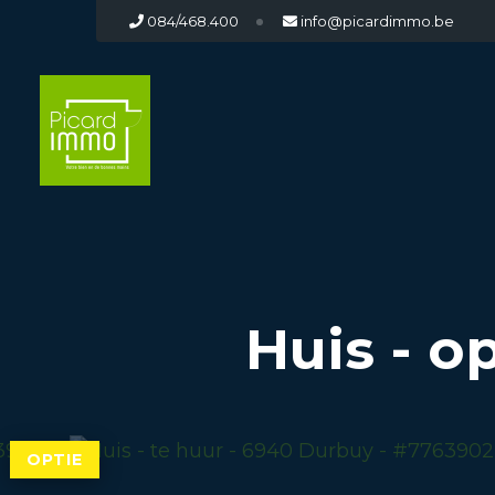
084/468.400
info@picardimmo.be
Huis - o
OPTIE