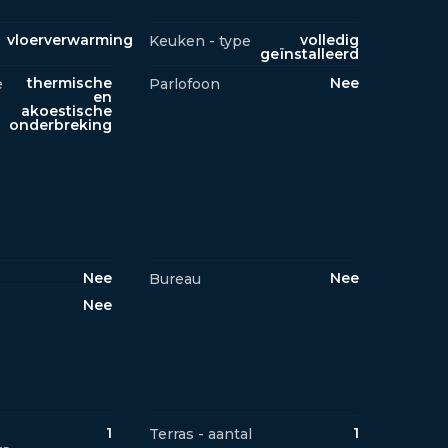
vloerverwarming
volledig
Keuken - type
geïnstalleerd
thermische
Nee
e
Parlofoon
en
akoestische
onderbreking
Nee
Nee
Bureau
Nee
1
1
Terras - aantal