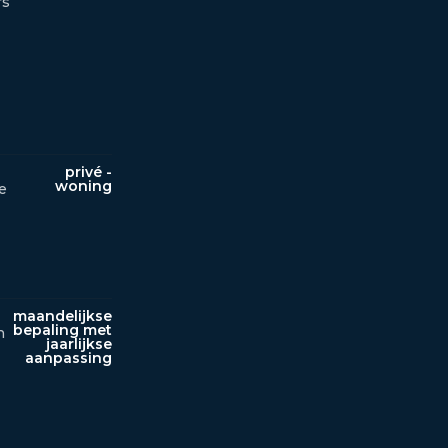
rs
privé -
woning
e
maandelijkse
bepaling met
n
jaarlijkse
aanpassing