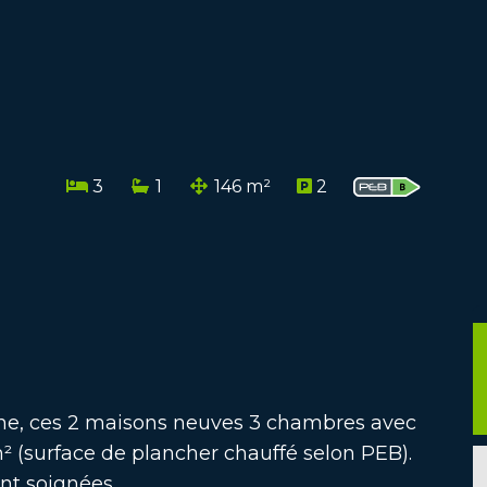
3
1
146 m²
2
ne, ces 2 maisons neuves 3 chambres avec
m² (surface de plancher chauffé selon PEB).
ent soignées.