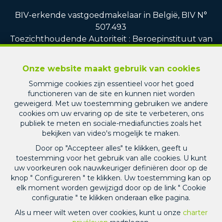
BIV-erkende vastgoedmakelaar in België, BIV N°
507.493
Toezichthoudende Autoriteit : Beroepinstituut van
Vastgoedmakelaars Luxemburgstraat, 16B - 1000
Brussel (+32 2 505 38 50 - info@biv.be) -
www.biv.be
Onze website maakt gebruik van cookies
-
Deontologische code
Sommige cookies zijn essentieel voor het goed
BA en borgstelling via NV AXA Belgium, Troonplein
functioneren van de site en kunnen niet worden
1, 1000 Brussel (polisnr. 010.730.390.160) Dekking
geweigerd. Met uw toestemming gebruiken we andere
geldt voor activiteiten die in België worden
cookies om uw ervaring op de site te verbeteren, ons
uitgevoerd
publiek te meten en sociale-mediafuncties zoals het
bekijken van video's mogelijk te maken.
Responsable en charge du RGPD et du respect de
Door op "Accepteer alles" te klikken, geeft u
la loi sur le blanchiment d’argent au sein de la srl
toestemming voor het gebruik van alle cookies. U kunt
PICARD IMMO : Monsieur Jean-Christophe PICARD
uw voorkeuren ook nauwkeuriger definiëren door op de
knop " Configureren " te klikken. Uw toestemming kan op
elk moment worden gewijzigd door op de link " Cookie
Algemene gebruiksvoorwaarden van de website
configuratie " te klikken onderaan elke pagina.
Charter privéleven
Als u meer wilt weten over cookies, kunt u onze
charter