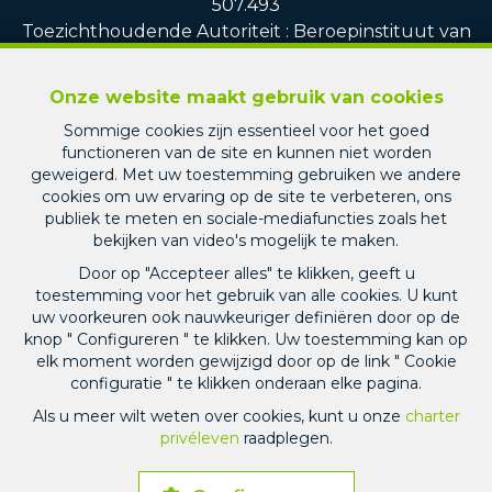
507.493
Toezichthoudende Autoriteit : Beroepinstituut van
Vastgoedmakelaars Luxemburgstraat, 16B - 1000
Brussel (+32 2 505 38 50 - info@biv.be) -
www.biv.be
Onze website maakt gebruik van cookies
-
Deontologische code
Sommige cookies zijn essentieel voor het goed
BA en borgstelling via NV AXA Belgium, Troonplein
functioneren van de site en kunnen niet worden
1, 1000 Brussel (polisnr. 010.730.390.160) Dekking
geweigerd. Met uw toestemming gebruiken we andere
geldt voor activiteiten die in België worden
cookies om uw ervaring op de site te verbeteren, ons
uitgevoerd
publiek te meten en sociale-mediafuncties zoals het
bekijken van video's mogelijk te maken.
Responsable en charge du RGPD et du respect de
Door op "Accepteer alles" te klikken, geeft u
la loi sur le blanchiment d’argent au sein de la srl
toestemming voor het gebruik van alle cookies. U kunt
PICARD IMMO : Monsieur Jean-Christophe PICARD
uw voorkeuren ook nauwkeuriger definiëren door op de
knop " Configureren " te klikken. Uw toestemming kan op
elk moment worden gewijzigd door op de link " Cookie
Algemene gebruiksvoorwaarden van de website
configuratie " te klikken onderaan elke pagina.
Charter privéleven
Als u meer wilt weten over cookies, kunt u onze
charter
privéleven
raadplegen.
Cookie configuratie