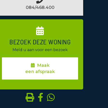
084/468.400
BEZOEK DEZE WONING
Meld u aan voor een bezoek
Maak
een afspraak