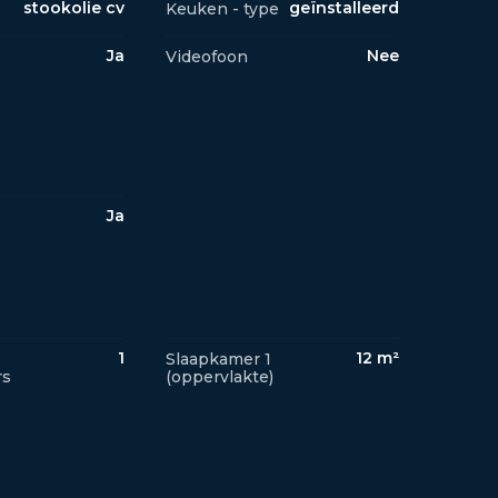
stookolie cv
geïnstalleerd
Keuken - type
Ja
Nee
Videofoon
Ja
1
12 m²
Slaapkamer 1
rs
(oppervlakte)