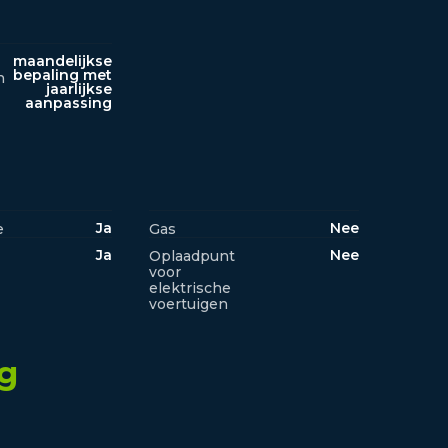
maandelijkse
bepaling met
n
jaarlijkse
aanpassing
Ja
Nee
e
Gas
Ja
Nee
Oplaadpunt
voor
elektrische
voertuigen
ng