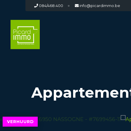
084/468.400
info@picardimmo.be
Appartement
VERHUURD