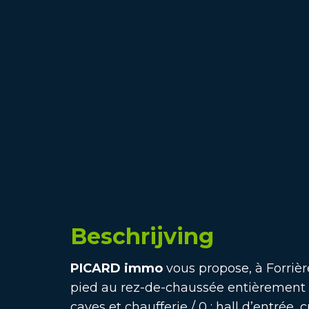
Beschrijving
PICARD immo
vous propose, à Forriè
pied au rez-de-chaussée entièrement 
caves et chaufferie / 0 : hall d’entrée,