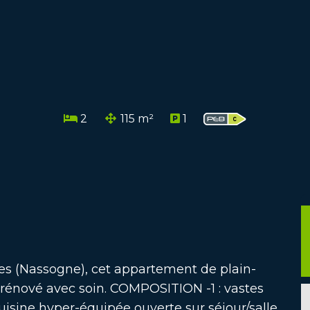
2
115 m²
1
res (Nassogne), cet appartement de plain-
rénové avec soin. COMPOSITION -1 : vastes
 cuisine hyper-équipée ouverte sur séjour/salle