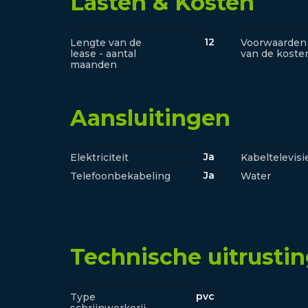
Lasten & Kosten
12
Lengte van de
Voorwaarden
lease - aantal
van de koste
maanden
Aansluitingen
Ja
Elektriciteit
Kabeltelevisi
Ja
Telefoonbekabeling
Water
Technische uitrusti
pvc
Type