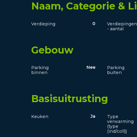
Naam, Categorie & L
0
Verdieping
Verdiepingen
- aantal
Gebouw
Nee
Parking
Parking
binnen
buiten
Basisuitrusting
Ja
Keuken
Type
verwarming
(type
(ind/coll))