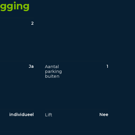
igging
2
Ja
1
Aantal
parking
buiten
individueel
Nee
Lift